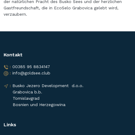
der natürlichen Pracht des Busko Sees und der herzlichen
Gastfreundschaft, die in EcoSelo Grabovica gelebt wird,
verzaubern.
Kontakt
 :
 00385 95 8834147
 :
 info@goldsee.club
 :
 Busko Jezero Development 
d.o.o. 
      Grabovica b.b. 
      Tomislavgrad
      Bosnien und Herzegowina
Links