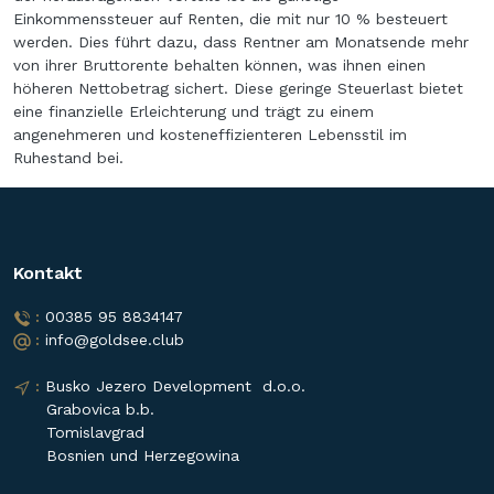
Einkommenssteuer auf Renten, die mit nur 10 % besteuert
werden. Dies führt dazu, dass Rentner am Monatsende mehr
von ihrer Bruttorente behalten können, was ihnen einen
höheren Nettobetrag sichert. Diese geringe Steuerlast bietet
eine finanzielle Erleichterung und trägt zu einem
angenehmeren und kosteneffizienteren Lebensstil im
Ruhestand bei.
Kontakt
 :
 00385 95 8834147
 :
 info@goldsee.club
 :
 Busko Jezero Development 
d.o.o. 
      Grabovica b.b. 
      Tomislavgrad
      Bosnien und Herzegowina